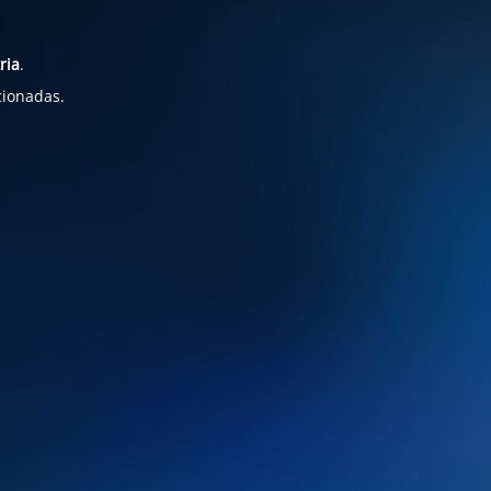
ria
.
cionadas.