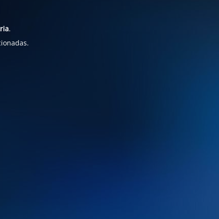
ria
.
cionadas.