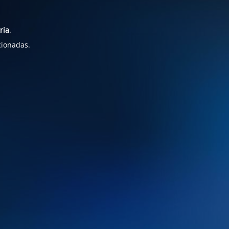
ria
.
cionadas.