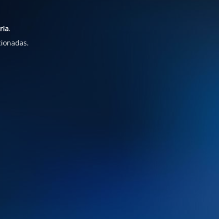
ria
.
cionadas.