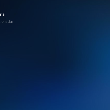
ria
.
cionadas.