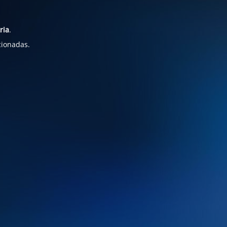
ria
.
cionadas.