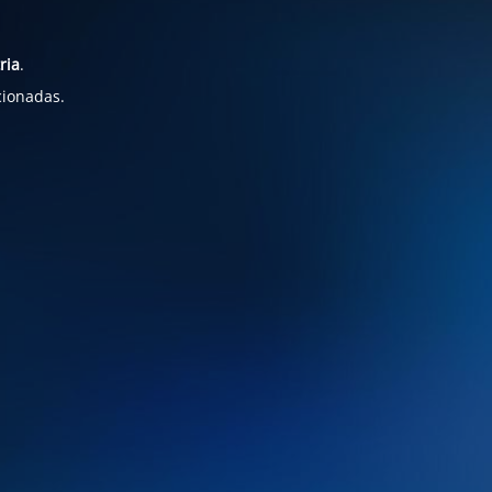
ria
.
cionadas.