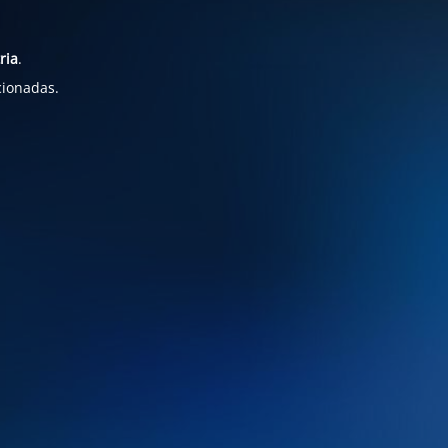
ria
.
cionadas.