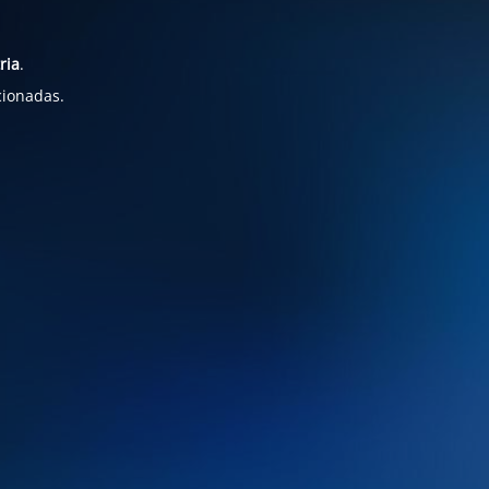
ria
.
cionadas.