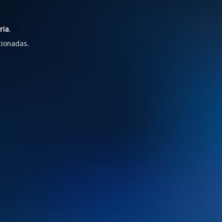
ria
.
cionadas.