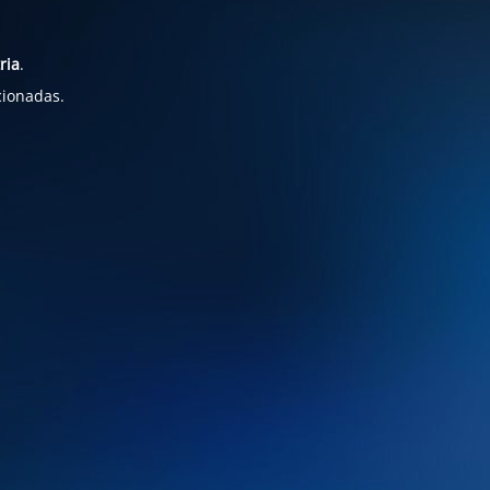
ria
.
cionadas.