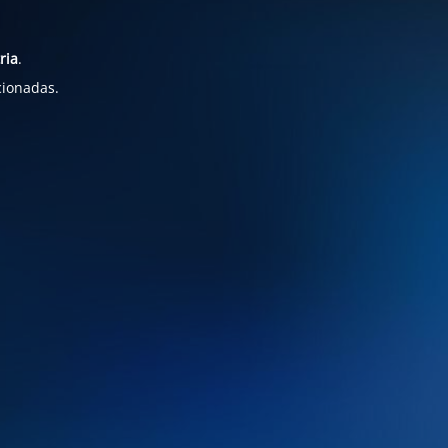
ria
.
cionadas.