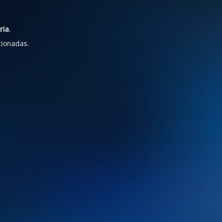
ria
.
cionadas.