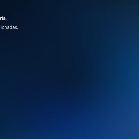
ria
.
cionadas.