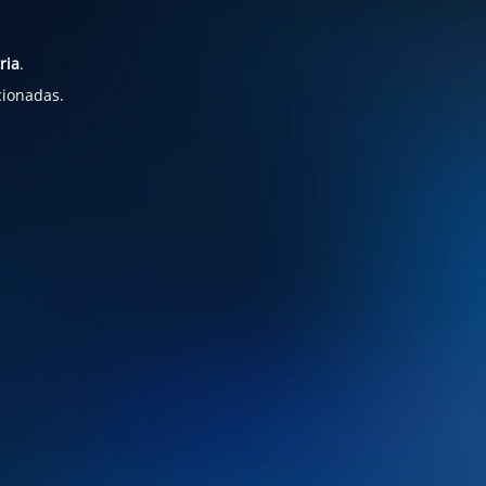
ria
.
cionadas.