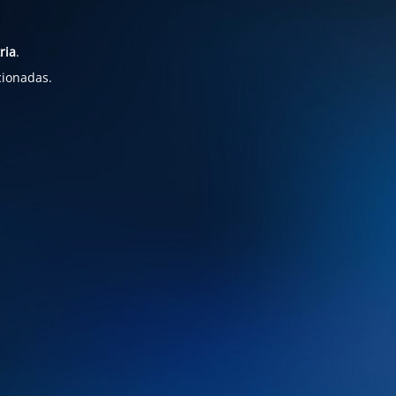
ria
.
cionadas.