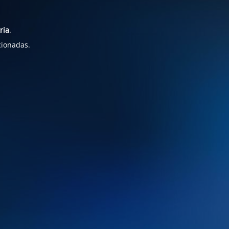
ria
.
cionadas.