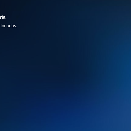
ria
.
cionadas.