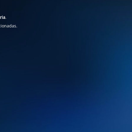
ria
.
cionadas.