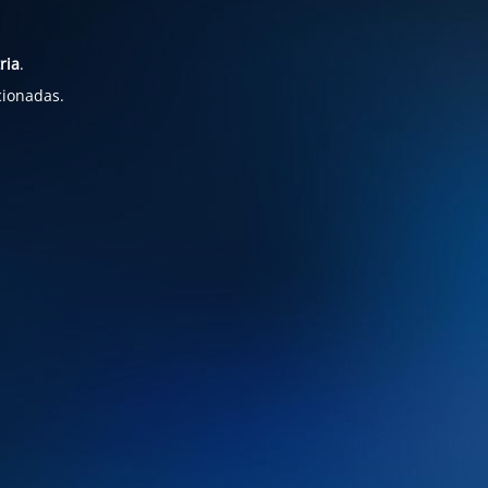
ria
.
cionadas.