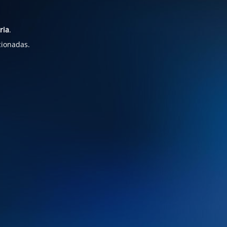
ria
.
cionadas.