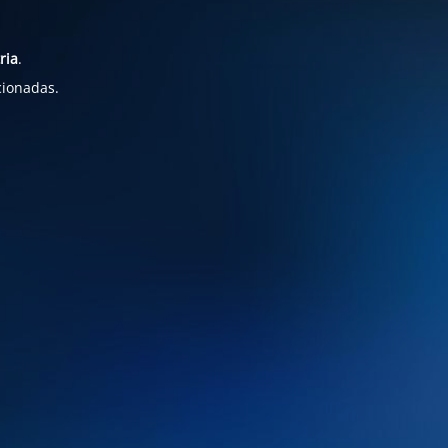
ria
.
cionadas.